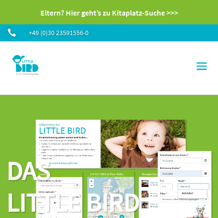
Eltern? Hier geht’s zu Kitaplatz-Suche >>>

+49 (0)30 23591556-0
Video-
Video-
Player
Player
DAS
LITTLE BIRD