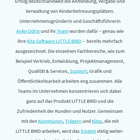
Erfolg deutsch­land­weit die Anmeldung, Vergabe und
Verwaltung von Kinderbetreuungsplätzen.
Unternehmensgründerin und Geschäftsführerin
Anke Odrig
und ihr
Team
wurden dafür – genau wie
ihre
Kita Software LITTLE BIRD
– bereits mehr­fach
ausge­zeichnet. Die einzelnen Fachbereiche, wie zum
Beispiel Vertrieb, Entwicklung, Projektmanagement,
Qualität & Services,
Support
, Grafik und
Öffentlichkeitsarbeit arbeiten eng zusammen. Alle
Teams im Unternehmen konzen­trieren sich dabei
ganz auf das Produkt LITTLE BIRD und die
Zufriedenheit der Kunden und Nutzer. Gemeinsam
mit den
Kommunen
,
Trägern
und
Kitas
, die mit
LITTLE BIRD arbeiten, wird das
System
stetig weiter­