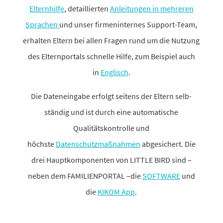
Elternhilfe
, detail­lierten
Anleitungen in mehreren
Sprachen
und unser firmen­in­ternes Support-Team,
erhalten Eltern bei allen Fragen rund um die Nutzung
des Elternportals schnelle Hilfe, zum Beispiel auch
in
Englisch
.
Die Dateneingabe erfolgt seitens der Eltern selb­
ständig und ist durch eine auto­ma­ti­sche
Qualitätskontrolle und
höchste
Datenschutzmaßnahmen
abge­si­chert. Die
drei Hauptkomponenten von LITTLE BIRD sind –
neben dem FAMILIENPORTAL –die
SOFTWARE
und
die
KIKOM App
.