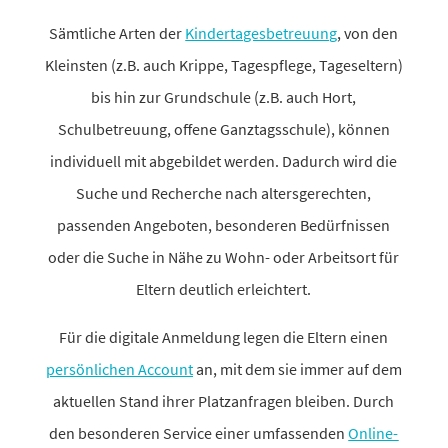
Sämtliche Arten der
Kindertagesbetreuung
, von den
Kleinsten (z.B. auch Krippe, Tagespflege, Tageseltern)
bis hin zur Grundschule (z.B. auch Hort,
Schulbetreuung, offene Ganztagsschule), können
indi­vi­duell mit abge­bildet werden. Dadurch wird die
Suche und Recherche nach alters­ge­rechten,
passenden Angeboten, beson­deren Bedürfnissen
oder die Suche in Nähe zu Wohn- oder Arbeitsort für
Eltern deut­lich erleichtert.
Für die digi­tale Anmeldung legen die Eltern einen
persön­li­chen Account
an, mit dem sie immer auf dem
aktu­ellen Stand ihrer Platzanfragen bleiben. Durch
den beson­deren Service einer umfas­senden
Online-