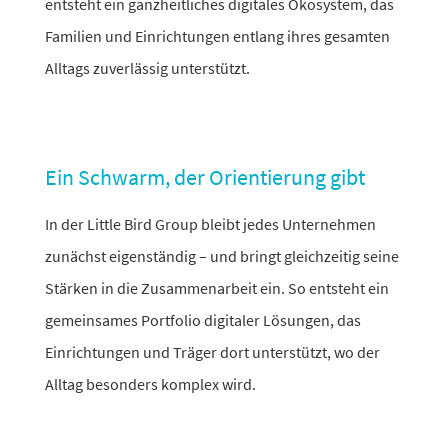
entsteht ein ganz­heit­li­ches digi­tales Ökosystem, das
Familien und Einrichtungen entlang ihres gesamten
Alltags zuver­lässig unterstützt.
Ein Schwarm, der Orientierung gibt
In der Little Bird Group bleibt jedes Unternehmen
zunächst eigen­ständig – und bringt gleich­zeitig seine
Stärken in die Zusammenarbeit ein. So entsteht ein
gemein­sames Portfolio digi­taler Lösungen, das
Einrichtungen und Träger dort unter­stützt, wo der
Alltag beson­ders komplex wird.