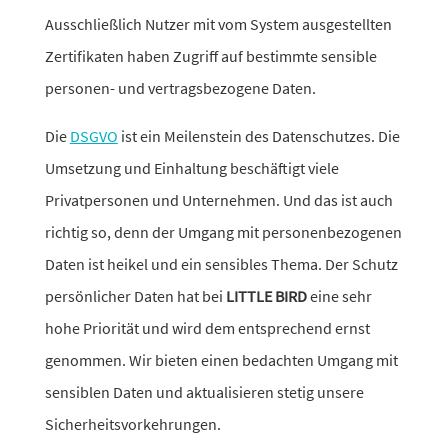
Ausschließlich Nutzer mit vom System ausge­stellten
Zertifikaten haben Zugriff auf bestimmte sensible
personen- und vertrags­be­zo­gene Daten.
Die
DSGVO
ist ein Meilenstein des Datenschutzes. Die
Umsetzung und Einhaltung beschäf­tigt viele
Privatpersonen und Unternehmen. Und das ist auch
richtig so, denn der Umgang mit perso­nen­be­zo­genen
Daten ist heikel und ein sensi­bles Thema. Der Schutz
persön­li­cher Daten hat bei
LITTLE BIRD
eine sehr
hohe Priorität und wird dem entspre­chend ernst
genommen. Wir bieten einen bedachten Umgang mit
sensi­blen Daten und aktua­li­sieren stetig unsere
Sicherheitsvorkehrungen.