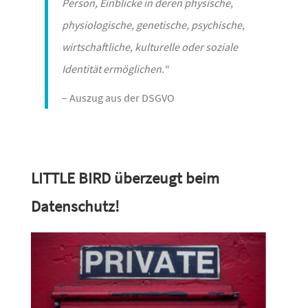
Person, Einblicke in deren physi­sche,
physio­lo­gi­sche, gene­ti­sche, psychi­sche,
wirt­schaft­liche, kultu­relle oder soziale
Identität ermöglichen.“
– Auszug aus der DSGVO
LITTLE BIRD überzeugt beim
Datenschutz!