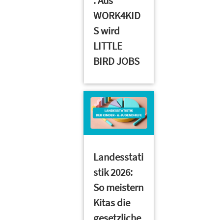
: Aus
WORK4KID
S wird
LITTLE
BIRD JOBS
Landesstati
stik 2026:
So meistern
Kitas die
gesetzliche