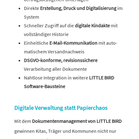
Direkte
Erstellung, Druck und Digitalisierung
im
System
Schneller Zugriff auf die
digi­tale Kindakte
mit
voll­stän­diger Historie
Einheitliche
E-Mail-Kommunikation
mit auto­
ma­ti­schem Versandnachweis
DSGVO-konforme, revi­si­ons­si­chere
Verarbeitung aller Dokumente
Nahtlose Integration in weitere
LITTLE BIRD
Software-Bausteine
Digitale Verwaltung statt Papierchaos
Mit dem
Dokumentenmanagement von LITTLE BIRD
gewinnen Kitas, Träger und Kommunen nicht nur