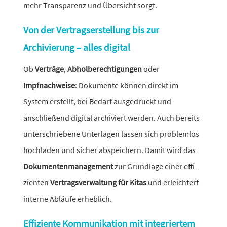
mehr Transparenz und Übersicht sorgt.
Von der Vertragserstellung bis zur
Archivierung – alles digital
Ob
Verträge
,
Abholberechtigungen
oder
Impfnachweise
: Dokumente können direkt im
System erstellt, bei Bedarf ausge­druckt und
anschlie­ßend digital archi­viert werden. Auch bereits
unter­schrie­bene Unterlagen lassen sich problemlos
hoch­laden und sicher abspei­chern. Damit wird das
Dokumentenmanagement
zur Grundlage einer effi­
zi­enten
Vertragsverwaltung für Kitas
und erleich­tert
interne Abläufe erheblich.
Effiziente Kommunikation mit integriertem