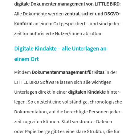
digi­tale Dokumentenmanagement von LITTLE BIRD
:
Alle Dokumente werden
zentral, sicher und DSGVO-
konform
an einem Ort gespei­chert – und sind jeder­
zeit für auto­ri­sierte Nutzer/innen abrufbar.
Digitale Kindakte – alle Unterlagen an
einem Ort
Mit dem
Dokumentenmanagement für Kitas
in der
LITTLE BIRD Software lassen sich alle wich­tigen
Unterlagen direkt in einer
digi­talen Kindakte
hinter­
legen. So entsteht eine voll­stän­dige, chro­no­lo­gi­sche
Dokumentation, auf die berech­tigte Personen jeder­
zeit zugreifen können. Statt verstreuter Dateien
oder Papierberge gibt es eine klare Struktur, die für