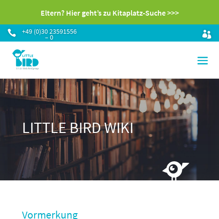
Eltern? Hier geht’s zu Kitaplatz-Suche >>>
+49 (0)30 23591556

– 0
LITTLE BIRD WIKI
Vormerkung